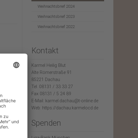
Weihnachtsbrief 2024
Weihnachtsbrief 2023
Weihnachtsbrief 2022
Kontakt
Karmel Heilig Blut
Alte Römerstraße 91
85221 Dachau
Tel. 08131 / 33 33 27
Fax 08131 / 5 24 89
E-Mail: karmel.dachau@t-online.de
Web: https://dachau.karmelocd.de
Spenden
Liga-Bank München