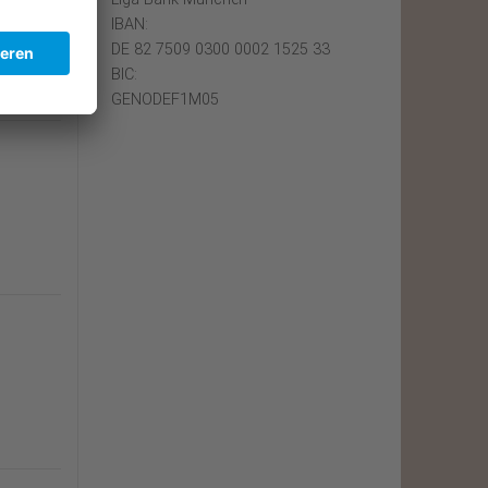
IBAN:
DE 82 7509 0300 0002 1525 33
BIC:
GENODEF1M05