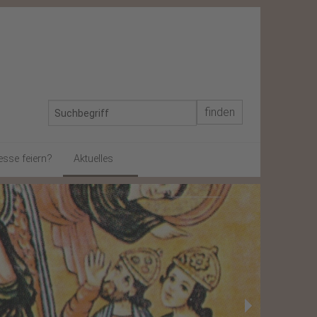
esse feiern?
Aktuelles
In memoriam
Schon gewusst?
Gegen Rassismus
Von gestern
Weihnachtsbrief 2024