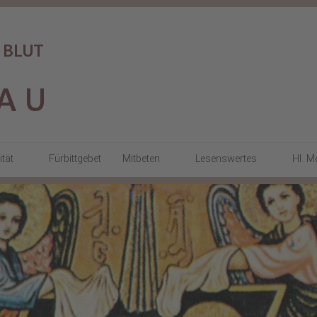
ität
Fürbittgebet
Mitbeten
Lesenswertes
Hl. M
a
Gottesdienste
KARMELimpulse
Stundengebet
Stille Tage
den
Beten