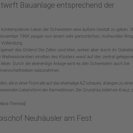
twirft Bauanlage entsprechend der
kontemplativen Leben der Schwestern eine äußere Gestalt zu geben. Ü
 November 1964 zeugen von einem sehr persönlichen, mühevollen Ring
 Vollendung.
igenart des Ordens! Die Zellen sind klein, wirken aber durch ihr Giebel
re Weihwasserstein inmitten des Klosters weist auf den zentral gelegene
 leben. Durch die ebenerdige Anlage wird es den Schwestern auch bei
Gemeinschaftsleben teilzunehmen.
en, die in einer Front alle auf das ehemalige KZ schauen, drängen zu eine
weisenden Lebensform der Karmelitinnen. Der Grundriss bildet ein Kreuz, 
Maria Theresia]
hbischof Neuhäusler am Fest