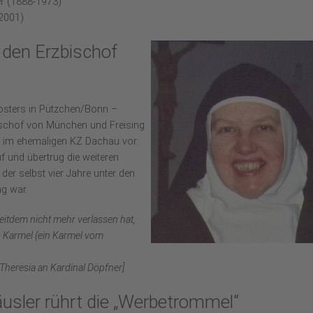
r (1888-1973)
2001)
 den Erzbischof
losters in Pützchen/Bonn –
bischof von München und Freising
ng im ehemaligen KZ Dachau vor.
 und übertrug die weiteren
er selbst vier Jahre unter den
ng war.
itdem nicht mehr verlassen hat,
n Karmel (ein Karmel vom
Theresia an Kardinal Döpfner]
sler rührt die „Werbetrommel“