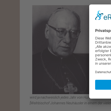
Unzählig
(Besatz
Kloster 
die Öffe
Dazu geh
Beteilig
Spatens
der Kar
„... lie
Karmelit
zu bauen
auch Gel
Es geht 
Deutsche
wird ja nachweislich jedes Jahr von Hunderttausenden
[Weihbischof Johannes Neuhäusler in einem der vielen 