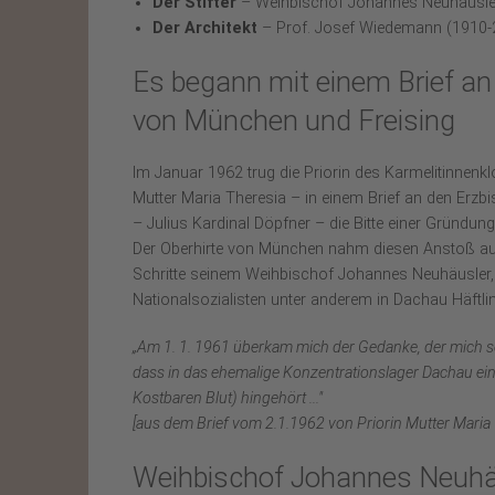
Der Stifter
– Weihbischof Johannes Neuhäusle
Der Architekt
– Prof. Josef Wiedemann (1910-
Es begann mit einem Brief an
von München und Freising
Im Januar 1962 trug die Priorin des Karmelitinnenk
Mutter Maria Theresia – in einem Brief an den Erz
– Julius Kardinal Döpfner – die Bitte einer Gründu
Der Oberhirte von München nahm diesen Anstoß auf
Schritte seinem Weihbischof Johannes Neuhäusler, d
Nationalsozialisten unter anderem in Dachau Häftli
„Am 1. 1. 1961 überkam mich der Gedanke, der mich se
dass in das ehemalige Konzentrationslager Dachau ei
Kostbaren Blut) hingehört ..."
[aus dem Brief vom 2.1.1962 von Priorin Mutter Maria 
Weihbischof Johannes Neuhäu