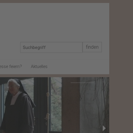
esse feiern?
Aktuelles
In memoriam
Schon gewusst?
Gegen Rassismus
Von gestern
Weihnachtsbrief 2024