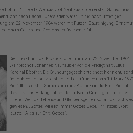
erhöhung“ – feierte Weihbischof Neuhäusler den ersten Gottesdienst 
chen/Bonn nach Dachau übersiedelt waren, in der noch unfertigen
hung am 22. November 1964 waren mit Putzen, Baureinigung, Einrichtu
und einem Gebets-und Gemeinschaftsleben erfüllt.
Die Einweihung der Klosterkirche nimmt am 22. November 1964
Weihbischof Johannes Neuhäusler vor, die Predigt hält Julius
Kardinal Döpfner. Die Gründungsgeschichte endet hier nicht, son
findet ihren Endpunkt erst im Tod der Gründerin am 10. März 197
Sie fällt als erstes Samenkorn mit 58 Jahren in die Erde. Sie hat in
diesen sechs Anfangsjahren den äußeren Grund gelegt und den
inneren Weg der Lebens- und Glaubensgemeinschaft den Schwes
gewiesen. „Gottes Wille ist immer Gottes Liebe.“ Ihr letztes Wort
lautete: „Alles zur Ehre Gottes“.