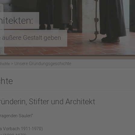
hitekten:
 äußere Gestalt geben
>
Unsere Gründungsgeschichte
hichte
chte
derin, Stifter und Architekt
tragenden Säulen":
rta Vorbach 1911-1970)