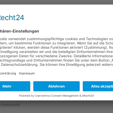
e Verhandlungen mit staatlichen, kirchlichen, amerikanischen
ungs-)Ämtern waren nötig, um an diesem geschichtsbelasteten Ort ein
zu errichten. Gleichzeitig hatte Weihbischof Johannes Neuhäusler die G
ntlichkeit für dieses Werk zu interessieren und zu Spenden zu ermutigen
ört auch die feierliche Grundsteinweihe am 28. April 1963 unter große
ung in der Todesangst-Christi-Kapelle in der KZ-Gedenkstätte, noch ehe 
tich für das Kloster getan war. Ohne sein unermüdliches Engagement 
mel Dachau nie entstanden.
ß mich in Übereinstimmung mit Kardinal Julius Döpfner den Antrag von
innen aufgreifen, im Anschluß an das ehemalige KZ, Gelände ein Sühneklo
 und in der damit verbundenen Kirche den Hunderttausenden von Besuc
egenheit zu stiller Besinnung und zum Gebet zu geben ...
hier nicht nur um ein religiöses, sondern auch um ein nationales Werk. Was
 aus Dachau machen, wird in der ganzen Welt bekannt und gewertet. Dac
 besucht, insbesondere auch von Ausländern ...“
Bettelbriefe]