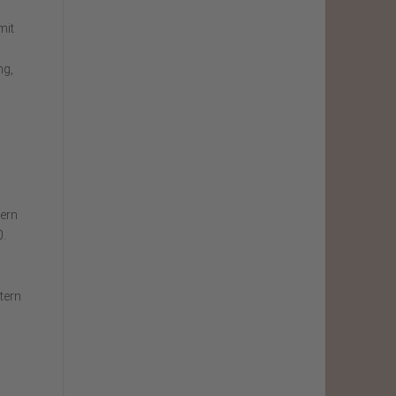
mit
ng,
dern
0.
tern