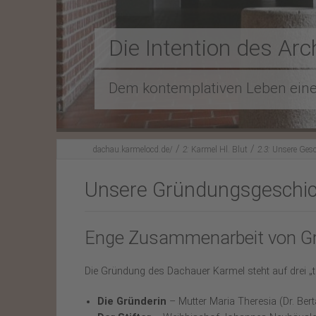
Unser Klosterladen
Bildmeditation
Die Intention des Arc
Dem kontemplativen Leben eine
/
/
dachau.karmelocd.de/
2:
Karmel Hl. Blut
2.3:
Unsere Gesc
Unsere Gründungsgeschi
Enge Zusammenarbeit von Grün
Die Gründung des Dachauer Karmel steht auf drei „
Die Gründerin
– Mutter Maria Theresia (Dr. Be