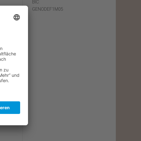
BIC:
GENODEF1M05
abe,
.
r
ein
wäre
ster
hern
 wir
hau