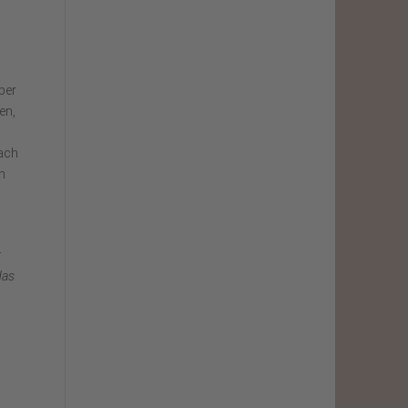
ber
en,
dach
n
r
das