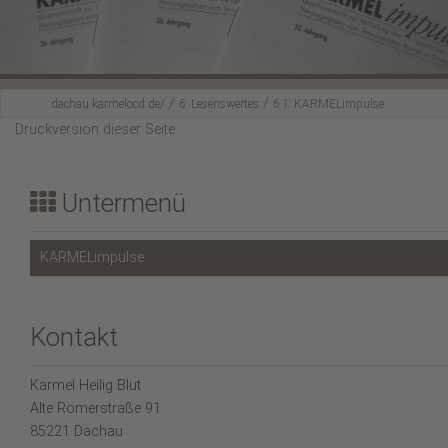
Karmel-Spiritualität
Fürbittgebet
/
/
Mitbeten
dachau.karmelocd.de/
6:
Lesenswertes
6.1:
KARMELimpulse
Druckversion dieser Seite
Lesenswertes
Hl. Messe feiern?
Untermenü
Aktuelles
KARMELimpulse
Kontakt
Karmel Heilig Blut
Alte Römerstraße 91
85221 Dachau