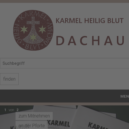
MEN
Start
1
von
2
zum Mitnehmen
Karmel Hl. Blut
an der Pforte