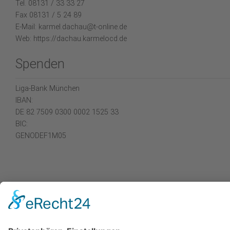
Tel. 08131 / 33 33 27
Fax 08131 / 5 24 89
E-Mail: karmel.dachau@t-online.de
Web: https://dachau.karmelocd.de
Spenden
Liga-Bank München
IBAN:
DE 82 7509 0300 0002 1525 33
BIC:
GENODEF1M05
Weitere Informationen