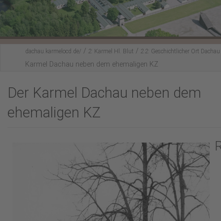
Karmel-Spiritualität
Fürbittgebet
/
/
Mitbeten
dachau.karmelocd.de/
2:
Karmel Hl. Blut
2.2:
Geschichtlicher Ort Dachau
Karmel Dachau neben dem ehemaligen KZ
Lesenswertes
Der Karmel Dachau neben dem
Hl. Messe feiern?
ehemaligen KZ
Aktuelles