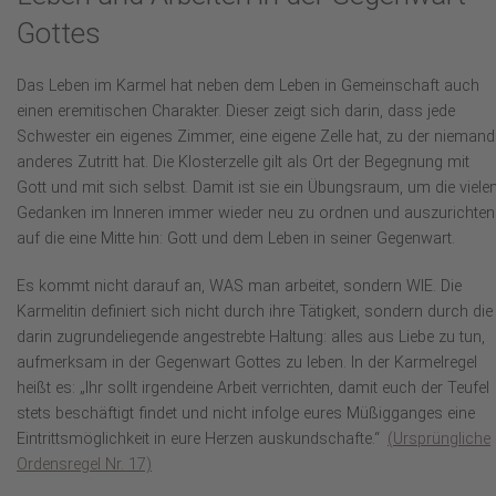
Gottes
Das Leben im Karmel hat neben dem Leben in Gemeinschaft auch
einen eremitischen Charakter. Dieser zeigt sich darin, dass jede
Schwester ein eigenes Zimmer, eine eigene Zelle hat, zu der niemand
anderes Zutritt hat. Die Klosterzelle gilt als Ort der Begegnung mit
Gott und mit sich selbst. Damit ist sie ein Übungsraum, um die viele
Gedanken im Inneren immer wieder neu zu ordnen und auszurichten
auf die eine Mitte hin: Gott und dem Leben in seiner Gegenwart.
Es kommt nicht darauf an, WAS man arbeitet, sondern WIE. Die
Karmelitin definiert sich nicht durch ihre Tätigkeit, sondern durch die
darin zugrundeliegende angestrebte Haltung: alles aus Liebe zu tun,
aufmerksam in der Gegenwart Gottes zu leben. In der Karmelregel
heißt es: „Ihr sollt irgendeine Arbeit verrichten, damit euch der Teufel
stets beschäftigt findet und nicht infolge eures Müßigganges eine
Eintrittsmöglichkeit in eure Herzen auskundschafte.“
(Ursprüngliche
Ordensregel Nr. 17)