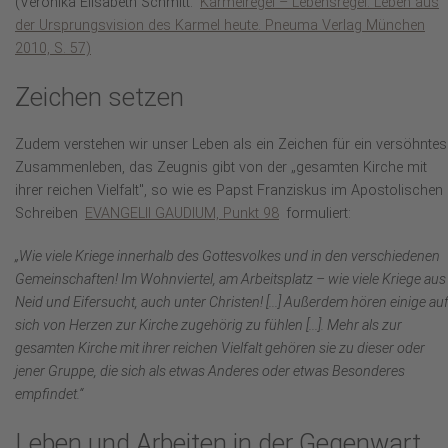
(Veronika Elisabeth Schmitt:
Karmelregel – Lebensregel. Leben aus
der Ursprungsvision des Karmel heute. Pneuma Verlag München
2010, S. 57)
Zeichen setzen
Zudem verstehen wir unser Leben als ein Zeichen für ein versöhntes
Zusammenleben, das Zeugnis gibt von der „gesamten Kirche mit
ihrer reichen Vielfalt", so wie es Papst Franziskus im Apostolischen
Schreiben
EVANGELII GAUDIUM, Punkt 98
formuliert:
„Wie viele Kriege innerhalb des Gottesvolkes und in den verschiedenen
Gemeinschaften! Im Wohnviertel, am Arbeitsplatz – wie viele Kriege aus
Neid und Eifersucht, auch unter Christen! [...] Außerdem hören einige auf
sich von Herzen zur Kirche zugehörig zu fühlen [...]. Mehr als zur
gesamten Kirche mit ihrer reichen Vielfalt gehören sie zu dieser oder
jener Gruppe, die sich als etwas Anderes oder etwas Besonderes
empfindet.“
Leben und Arbeiten in der Gegenwart