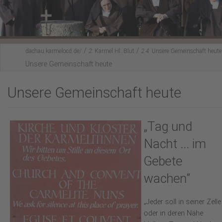
Karmel-Spiritualität
Fürbittgebet
/
/
Mitbeten
dachau.karmelocd.de/
2:
Karmel Hl. Blut
2.4:
Unsere Gemeinschaft heute
Unsere Gemeinschaft heute
Lesenswertes
Unsere Gemeinschaft heute
Hl. Messe feiern?
Aktuelles
„Tag und
Nacht ... im
Gebete
wachen“
„Jeder soll in seiner Zelle
oder in deren Nähe