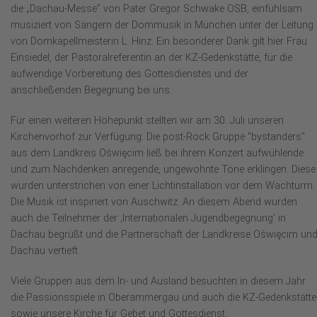
die „Dachau-Messe" von Pater Gregor Schwake OSB, einfühlsam
musiziert von Sängern der Dommusik in München unter der Leitung
von Domkapellmeisterin L. Hinz. Ein besonderer Dank gilt hier Frau
Einsiedel, der Pastoralreferentin an der KZ-Gedenkstätte, für die
aufwendige Vorbereitung des Gottesdienstes und der
anschließenden Begegnung bei uns.
Für einen weiteren Höhepunkt stellten wir am 30. Juli unseren
Kirchenvorhof zur Verfügung: Die post-Rock Gruppe "bystanders"
aus dem Landkreis Oświęcim ließ bei ihrem Konzert aufwühlende
und zum Nachdenken anregende, ungewohnte Töne erklingen. Diese
wurden unterstrichen von einer Lichtinstallation vor dem Wachturm.
Die Musik ist inspiriert von Auschwitz. An diesem Abend wurden
auch die Teilnehmer der ‚Internationalen Jugendbegegnung' in
Dachau begrüßt und die Partnerschaft der Landkreise Oświęcim un
Dachau vertieft.
Viele Gruppen aus dem In- und Ausland besuchten in diesem Jahr
die Passionsspiele in Oberammergau und auch die KZ-Gedenkstätte
sowie unsere Kirche für Gebet und Gottesdienst.