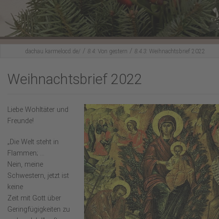
Karmel-Spiritualität
Fürbittgebet
Mitbeten
/
/
dachau.karmelocd.de/
8.4:
Von gestern
8.4.3:
Weihnachtsbrief 2022
Lesenswertes
Weihnachtsbrief 2022
Hl. Messe feiern?
Liebe Wohltäter und
Aktuelles
Freunde!
„Die Welt steht in
Flammen; ...
Nein, meine
Schwestern, jetzt ist
keine
Zeit mit Gott über
Geringfügigkeiten zu