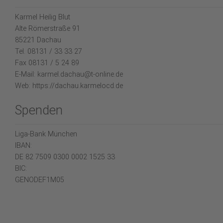
Karmel Heilig Blut
Alte Römerstraße 91
85221 Dachau
Tel. 08131 / 33 33 27
Fax 08131 / 5 24 89
E-Mail: karmel.dachau@t-online.de
Web: https://dachau.karmelocd.de
Spenden
Liga-Bank München
IBAN:
DE 82 7509 0300 0002 1525 33
BIC:
GENODEF1M05