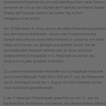
Kirchenvorhof brachten ihn uns und allen Besuchern näher. Ebenso
erinnerten wir uns an den Gründer der Fraternität der Kleinen Brüder
Charles de Foucauld, welcher am selben Tag in Rom
heiliggesprochen wurde.
Am 16. Mai feierte Sr. Anna, unsere derzeitige Föderationspräsidenti
aus dem Karmel Waldfrieden, mit uns das Fronleichnamsfest.
Danach besuchte sie unsere Mitschwestern in Landshut, von deren
Gebet und Güte wir uns getragen und gestärkt wissen. Bei der
anschließenden Visitation nahmen sich Sr. Anna und unser
Ordensreferent Domkapitular H.-G. Platschek viel Zeit für das
Gespräch mit jeder einzelnen Schwester.
Zu unseren Konventwahlen erwarteten wir Domkapitular Platschek
und unseren Mitbruder Pater Ulrich OCD am 5. Juni. Die Wiederwahl
von Sr. Irmengard wurde am 1. August von Rom bestätigt und ein
neuer Rat konnte gewählt werden.
In der Todesangst-Christi-Kapelle gedachten wir am 12. Juni mit
Kardinal Marx der Märtyrer von Dachau. Aus diesem Anlass erklang