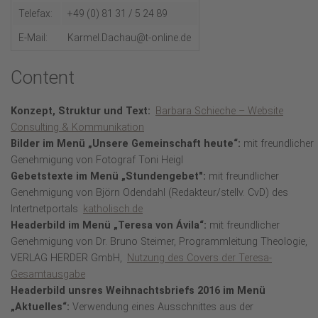
Telefax:
+49 (0) 81 31 / 5 24 89
E-Mail:
Karmel.Dachau@t-online.de
Content
Konzept, Struktur und Text:
Barbara Schieche – Website
Consulting & Kommunikation
Bilder im Menü „Unsere Gemeinschaft heute“:
mit freundlicher
Genehmigung von Fotograf Toni Heigl
Gebetstexte im Menü „Stundengebet":
mit freundlicher
Genehmigung von Björn Odendahl (Redakteur/stellv. CvD) des
Intertnetportals
katholisch.de
Headerbild im Menü „Teresa von Ávila“:
mit freundlicher
Genehmigung von Dr. Bruno Steimer, Programmleitung Theologie,
VERLAG HERDER GmbH,
Nutzung des Covers der Teresa-
Gesamtausgabe
Headerbild unsres Weihnachtsbriefs 2016 im Menü
„Aktuelles“:
Verwendung eines Ausschnittes aus der