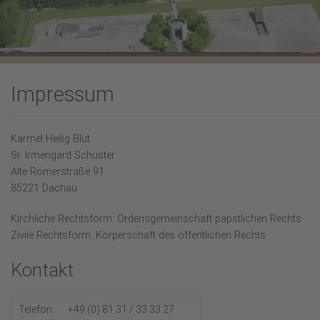
Karmel-Spiritualität
Fürbittgebet
Mitbeten
Impressum
Lesenswertes
Hl. Messe feiern?
Karmel Heilig Blut
Sr. Irmengard Schuster
Aktuelles
Alte Römerstraße 91
85221 Dachau
Kirchliche Rechtsform: Ordensgemeinschaft päpstlichen Rechts
Zivile Rechtsform: Körperschaft des öffentlichen Rechts
Kontakt
Telefon:
+49 (0) 81 31 / 33 33 27