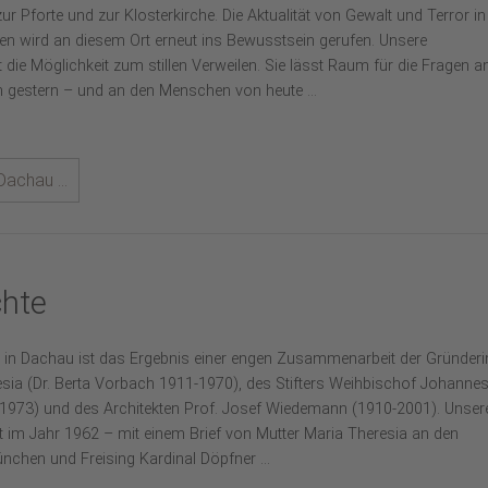
ur Pforte und zur Klosterkirche. Die Aktualität von Gewalt und Terror in
en wird an diesem Ort erneut ins Bewusstsein gerufen. Unsere
t die Möglichkeit zum stillen Verweilen. Sie lässt Raum für die Fragen a
gestern – und an den Menschen von heute ...
achau ...
chte
ut in Dachau ist das Ergebnis einer engen Zusammenarbeit der Gründeri
esia (Dr. Berta Vorbach 1911-1970), des Stifters Weihbischof Johanne
1973) und des Architekten Prof. Josef Wiedemann (1910-2001). Unser
t im Jahr 1962 – mit einem Brief von Mutter Maria Theresia an den
chen und Freising Kardinal Döpfner ...