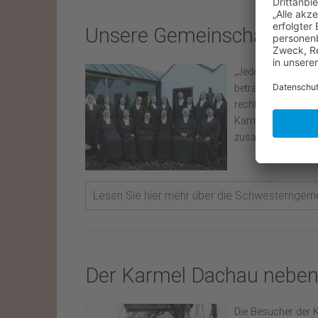
Unsere Gemeinschaft heu
„Jeder soll in sei
betrachten und im
rechtmäßig in An
Karmel Heilig Blut
zusammengesetzt i
Lesen Sie hier mehr über die Schwesterngemein
Der Karmel Dachau nebe
Die Besucher der