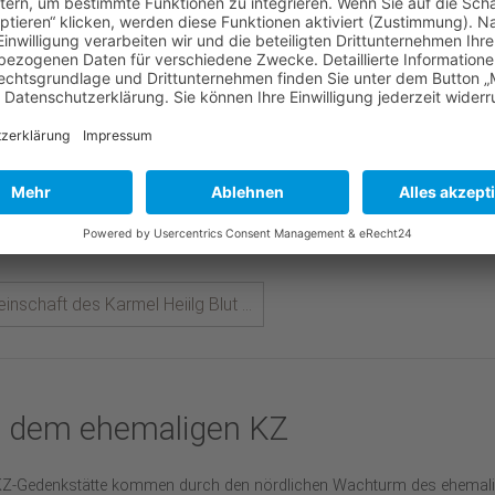
te
ner Zelle oder in deren Nähe bleiben, Tag und Nacht im Gesetze des Herr
 Gebete wachen, wenn er nicht durch anderweitige Beschäftigungen
spruch genommen wird.“ Danach lebt auch unsere Gemeinschaft im
 Dachau, die zurzeit aus 17 Schwestern aus unterschiedlichen Nationen
st – Deutschland, Österreich, Ungarn, Japan und Russland.
schaft des Karmel Heiilg Blut ...
n dem ehemaligen KZ
 KZ-Gedenkstätte kommen durch den nördlichen Wachturm des ehemal