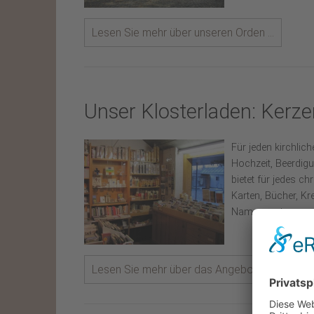
Lesen Sie mehr über unseren Orden ...
Unser Klosterladen: Kerze
Für jeden kirchli
Hochzeit, Beerdigu
bietet für jedes ch
Karten, Bücher, Kr
Namenspatron, ged
Lesen Sie mehr über das Angebot unseres klei