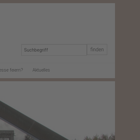
esse feiern?
Aktuelles
In memoriam
Schon gewusst?
Gegen Rassismus
Von gestern
Weihnachtsbrief 2024