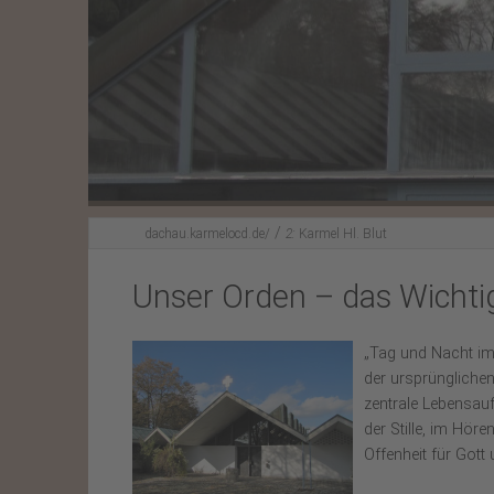
Unser Klosterladen
Bildmeditation
/
dachau.karmelocd.de/
2:
Karmel Hl. Blut
Unser Orden – das Wichtig
„Tag und Nacht im
der ursprünglichen
zentrale Lebensauf
der Stille, im Höre
Offenheit für Got