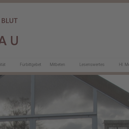
ität
Fürbittgebet
Mitbeten
Lesenswertes
Hl. M
a
Gottesdienste
KARMELimpulse
Stundengebet
Stille Tage
den
Beten