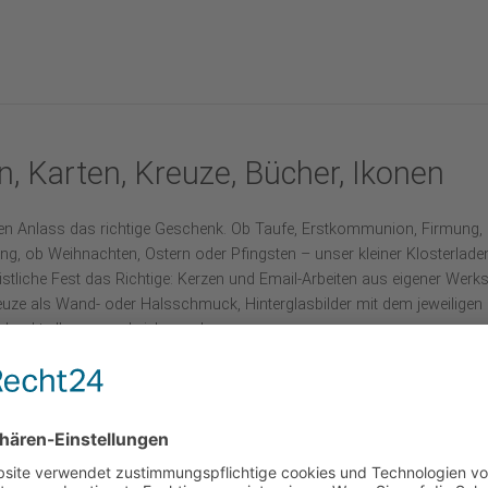
n, Karten, Kreuze, Bücher, Ikonen
chen Anlass das richtige Geschenk. Ob Taufe, Erstkommunion, Firmung,
ng, ob Weihnachten, Ostern oder Pfingsten – unser kleiner Klosterlade
ristliche Fest das Richtige: Kerzen und Email-Arbeiten aus eigener Werkst
euze als Wand- oder Halsschmuck, Hinterglasbilder mit dem jeweiligen
ruckte Ikonen und vieles mehr.
nen Ladens ...