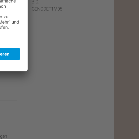
BIC:
GENODEF1M05
n
igen