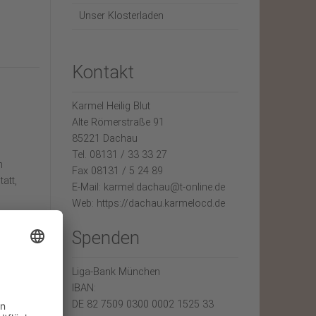
Unser Klosterladen
Kontakt
Karmel Heilig Blut
Alte Römerstraße 91
85221 Dachau
Tel. 08131 / 33 33 27
n
Fax 08131 / 5 24 89
att,
E-Mail: karmel.dachau@t-online.de
Web: https://dachau.karmelocd.de
Spenden
Liga-Bank München
IBAN:
DE 82 7509 0300 0002 1525 33