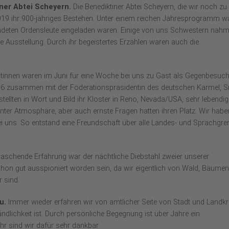
ner Abtei Scheyern.
Die Benediktiner Abtei Scheyern, die wir noch zu
2019 ihr 900-jähriges Bestehen. Unter einem reichen Jahresprogramm w
undeten Ordensleute eingeladen waren. Einige von uns Schwestern nah
te Ausstellung. Durch ihr begeistertes Erzählen waren auch die
tinnen waren im Juni für eine Woche bei uns zu Gast als Gegenbesuc
16 zusammen mit der Föderationspräsidentin des deutschen Karmel, Sr
tellten in Wort und Bild ihr Kloster in Reno, Nevada/USA, sehr lebendig
nter Atmosphäre, aber auch ernste Fragen hatten ihren Platz. Wir habe
ei uns. So entstand eine Freundschaft über alle Landes- und Sprachgre
aschende Erfahrung war der nächtliche Diebstahl zweier unserer
chon gut ausspioniert worden sein, da wir eigentlich von Wald, Bäumen
 sind.
u.
Immer wieder erfahren wir von amtlicher Seite von Stadt und Landkr
dlichkeit ist. Durch persönliche Begegnung ist über Jahre ein
r sind wir dafür sehr dankbar.