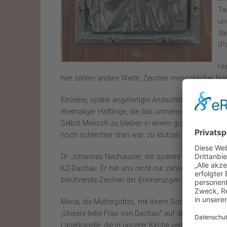
Ta
un
da
(P
Hi
hier zählen andere Werte, Zeichen menschlicher Nä
Einzelne, später angefertigte Andachtsgegenstände
ehemaliger Häftlinge, die das unmenschliche System
Selbst Mensch zu bleiben in einem grausamen Umfeld
noch schlechter dran war, zu stützen und zu helfe
Dr. Johannes Neuhäusler, der spätere Weihbischof u
KZ-Dachau. Er hat uns nicht nur zahlreiche Dokume
berührende Zeichen der Erinnerungen.
Maria, die Muttergottes, mit ihrem Sohn wurde für vi
„Unsere liebe Frau von Dachau“ auf dem Fuß des Kel
Lagerkapelle, die in unserer Kirche verehrt wird.