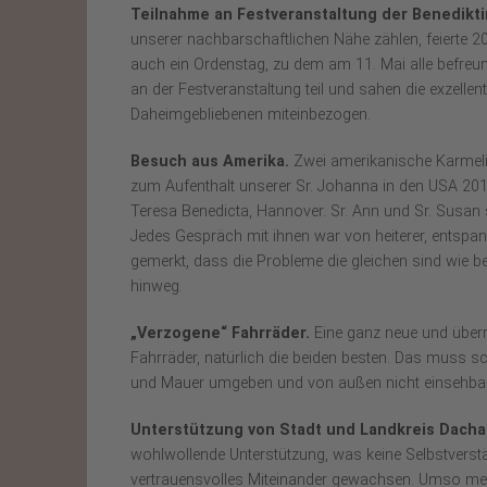
Teilnahme an Festveranstaltung der Benedikti
unserer nachbarschaftlichen Nähe zählen, feierte 
auch ein Ordenstag, zu dem am 11. Mai alle befre
an der Festveranstaltung teil und sahen die exzellen
Daheimgebliebenen miteinbezogen.
Besuch aus Amerika.
Zwei amerikanische Karmeli
zum Aufenthalt unserer Sr. Johanna in den USA 20
Teresa Benedicta, Hannover. Sr. Ann und Sr. Susan s
Jedes Gespräch mit ihnen war von heiterer, entspan
gemerkt, dass die Probleme die gleichen sind wie b
hinweg.
„Verzogene“ Fahrräder.
Eine ganz neue und überr
Fahrräder, natürlich die beiden besten. Das muss s
und Mauer umgeben und von außen nicht einsehbar
Unterstützung von Stadt und Landkreis Dacha
wohlwollende Unterstützung, was keine Selbstverstän
vertrauensvolles Miteinander gewachsen. Umso meh