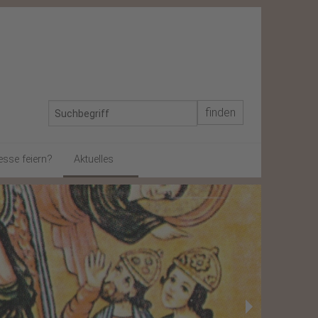
esse feiern?
Aktuelles
In memoriam
Schon gewusst?
Gegen Rassismus
Von gestern
Weihnachtsbrief 2024