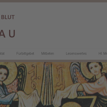
ität
Fürbittgebet
Mitbeten
Lesenswertes
Hl. M
a
Gottesdienste
KARMELimpulse
Stundengebet
Stille Tage
den
Beten