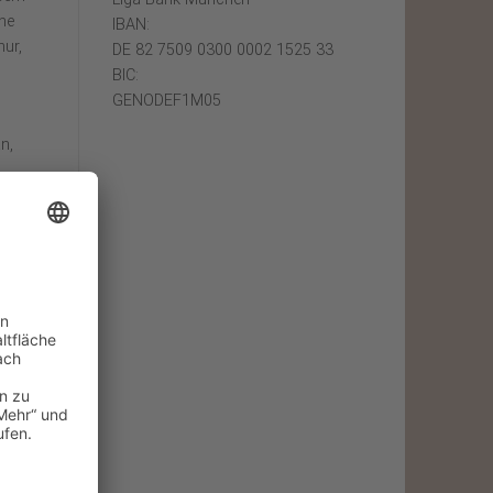
ine
IBAN:
nur,
DE 82 7509 0300 0002 1525 33
BIC:
GENODEF1M05
n,
.
es