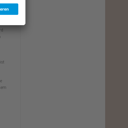
ard
rd
n
ist
e
esem