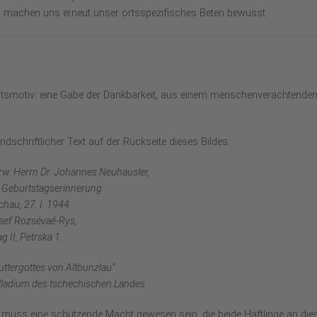
en machen uns erneut unser ortsspezifisches Beten bewusst.
achtsmotiv: eine Gabe der Dankbarkeit, aus einem menschenverachtende
ndschriftlicher Text auf der Rückseite dieses Bildes:
rw. Herrn Dr. Johannes Neuhäusler,
s Geburtstagserinnerung
chau, 27. I. 1944
sef Rozsévaé-Rys,
g II, Petrska 1.
uttergottes von Altbunzlau"
lladium des tschechischen Landes.
 muss eine schützende Macht gewesen sein, die beide Häftlinge an di