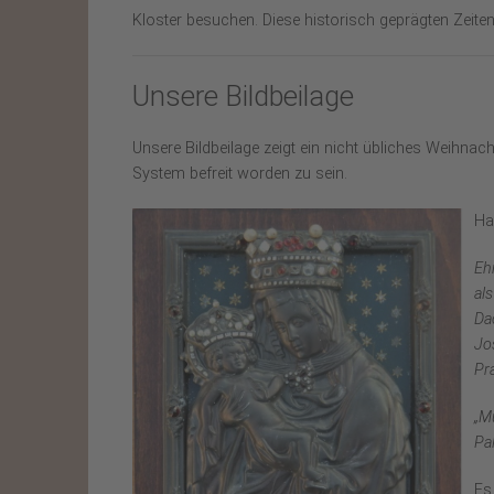
Kloster besuchen. Diese historisch geprägten Zeit
Unsere Bildbeilage
Unsere Bildbeilage zeigt ein nicht übliches Weihn
System befreit worden zu sein.
Ha
Eh
al
Da
Jo
Pra
„M
Pa
Es