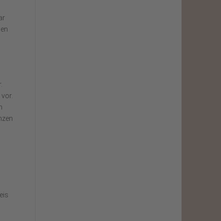
ar
men
h
.
 vor.
n
nzen
eis