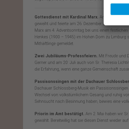
Gottesdienst mit Kardinal Marx.
Am 17. Dezembe
geweiht und feierte am 26. Dezember seine erste un
Marx am 4. Adventsonntag bei uns einen festlichen G
Henkes (1900 – 1945) im Hohen Dom zu Limburg selig
Mithäftlinge gemeldet.
Zwei Jubiläums-Professfeiern.
Mit Freude und D
Gerner und am 20. Juli auch von Sr. Theresia Lichtin
die Erfahrung, wenn eine ganze Gemeinschaft zusamm
Passisonssingen mit der Dachauer Schlossbe
Dachauer Schlossberg-Musik ein Passisonssingen z
Wechsel von volkstümlichem Gesang und ruhig vorge
Sehnsucht nach Besinnung haben, bewies eine volle
Priorin im Amt bestätigt.
Am 2. Mai haben wir Sr. 
gewählt. Bereitwillig hat sie diesen Dienst wieder 