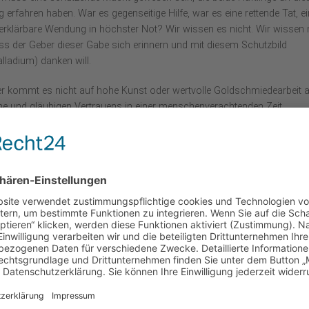
g erfahren haben. War es gegenseitige Hilfe, war es eine rettende Tat, e
erklärbare Wendung in höchster Not? Wir wissen es nicht. Wir wissen 
ss der Geber dieser Gabe sich erinnern und mit diesem Schutzbild
alladium) danken will.
er kommt es nicht auf hohe Kunst oder wertvolle Goldschmiedearbeit a
he und gläubigen Vertrauens in einer menschenverachtenden Zeit.
 zeugen von der Dankbarkeit
 der KZ-Zeit überlebt haben.
 bedeutete oft, Mitleiden mit einem Nachbarn, zu teilen mit einem, der
n, wo es möglich war. Auch darin konnte sich Menschwerdung ereignen
nd unser Stifter, war von 1941 – 1945 als Sonderhäftling im Bunker d
nte zu seiner und unserer Geschichte übergeben, sondern auch
ele Gefangene Zuflucht und Fürbitterin. Das zeigt die kleine Abbildung
ches. Es ist die Kopie der Muttergottes-Statue aus der ehemaligen