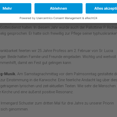
r 1944 wurde Karl Leisner (1915-1945) im KZ-Dachau zum Priester
d einzige Hl. Messe. Aus diesem Anlass wird unser Herr Kardinal Reinh
ottesdienst halten. In diesem Jahr wurde auch der Pallottiner P. Richa
 gesprochen. Er hatte sich freiwillig zur Pflege seiner typhuskranke
ankbarkeit feierten wir 25 Jahre Profess am 2. Februar von Sr. Lucia
ger. Beide hatten Familie und Freunde eingeladen. Wichtig und wertvoll 
enhilft, damit ein Fest gut gelingen kann.
rg-Musik.
Am Samstagnachmittag vor dem Palmsonntag gestaltete di
ur Einstimmung in die Karwoche. Eine feierliche Andacht lag über di
tragenen lyrischen und zeit-aktuellen Texten. Wie sehr die Menschen
 Kirche und eine äußerst positive Resonanz.
Irmengard Schuster zum dritten Mal für drei Jahre zu unserer Priorin
auf sich genommen.