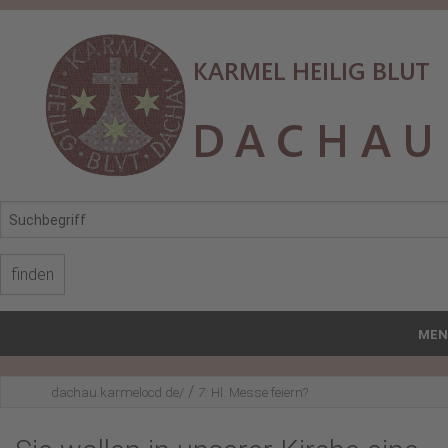
MEN
Start
/
dachau.karmelocd.de/
7:
Hl. Messe feiern?
Karmel Hl. Blut