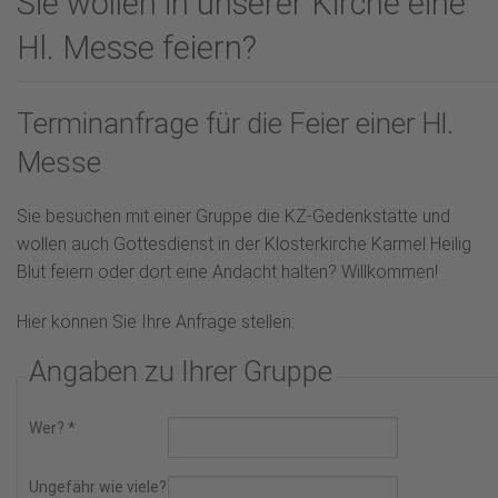
Sie wollen in unserer Kirche eine
Karmel-Spiritualität
Hl. Messe feiern?
Fürbittgebet
Mitbeten
Terminanfrage für die Feier einer Hl.
Messe
Lesenswertes
Hl. Messe feiern?
Sie besuchen mit einer Gruppe die KZ-Gedenkstätte und
wollen auch Gottesdienst in der Klosterkirche Karmel Heilig
Aktuelles
Blut feiern oder dort eine Andacht halten? Willkommen!
Hier können Sie Ihre Anfrage stellen:
Angaben zu Ihrer Gruppe
Wer?
*
Ungefähr wie viele?