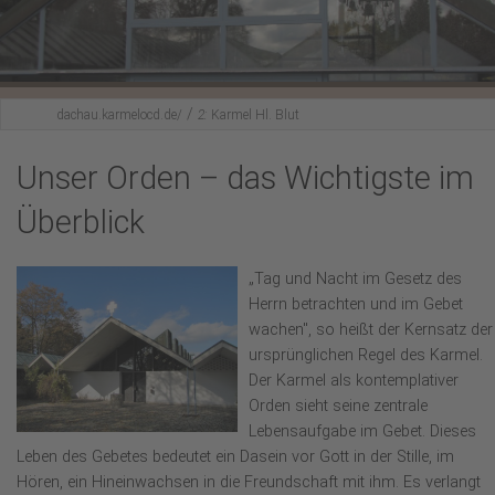
Karmel-Spiritualität
Fürbittgebet
/
Mitbeten
dachau.karmelocd.de/
2:
Karmel Hl. Blut
Lesenswertes
Unser Orden – das Wichtigste im
Hl. Messe feiern?
Überblick
Aktuelles
„Tag und Nacht im Gesetz des
Herrn betrachten und im Gebet
wachen", so heißt der Kernsatz der
ursprünglichen Regel des Karmel.
Der Karmel als kontemplativer
Orden sieht seine zentrale
Lebensaufgabe im Gebet. Dieses
Leben des Gebetes bedeutet ein Dasein vor Gott in der Stille, im
Hören, ein Hineinwachsen in die Freundschaft mit ihm. Es verlangt